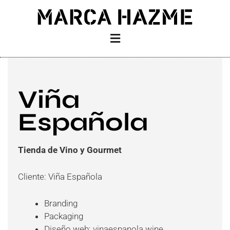
Ir
al
contenido
Viña
Española
Tienda de Vino y Gourmet
Cliente: Viña Española
Branding
Packaging
Diseño web:
vinaespanola.wine